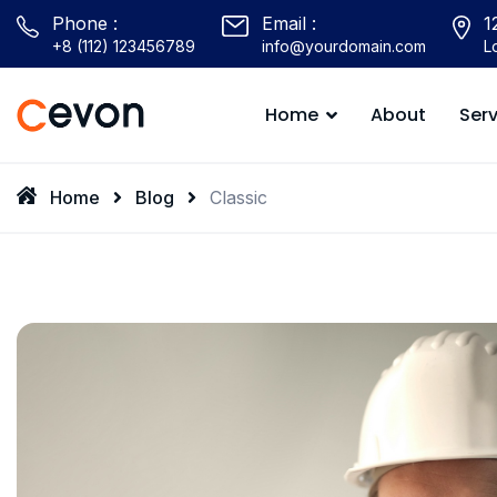
Phone :
Email :
1
+8 (112) 123456789
info@yourdomain.com
L
Home
About
Serv
Type 2 or more characters for results.
Home
Blog
Classic