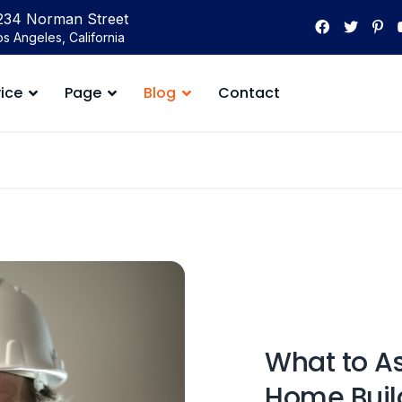
234 Norman Street
os Angeles, California
ice
Page
Blog
Contact
What to As
Home Buil